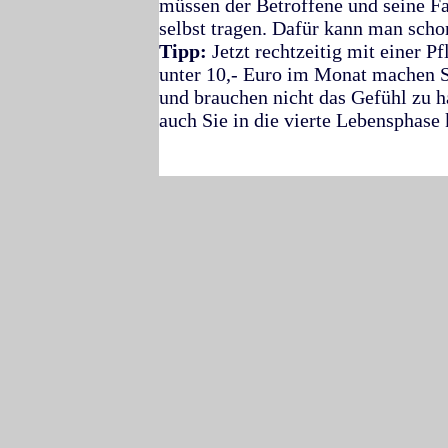
müssen der Betroffene und seine Fa
selbst tragen. Dafür kann man sch
Tipp:
Jetzt rechtzeitig mit einer P
unter 10,- Euro im Monat machen S
und brauchen nicht das Gefühl zu 
auch Sie in die vierte Lebensphas