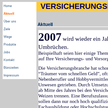
VERSICHERUNGS
2007
wird wieder ein J
Umbrüchen.
Beispielhaft seien hier einige The
auf Ihre Versicherungs- und Vorso
Die Versicherungsbranche hat schon
“Träumer vom schnellen Geld”, oftm
Nebenberufler und Hobbyvermittler,
Unwesen getrieben. Durch
Umsetz
ab Mitte des Jahres bei den Versic
Weizen trennen. Eine Berufszulass
sollen dann nur noch hoch qualifizie
Fachausbildung oder Hochschulstu